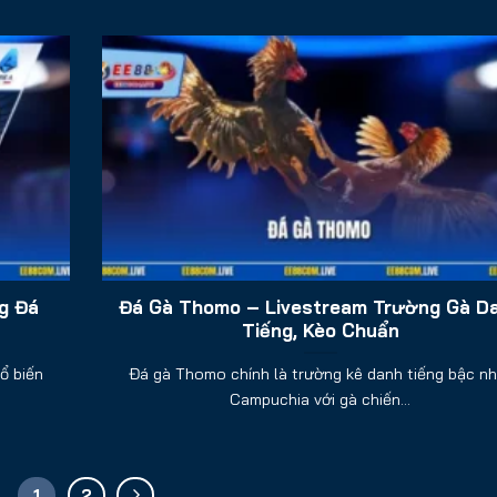
g Đá
Đá Gà Thomo – Livestream Trường Gà D
Tiếng, Kèo Chuẩn
ổ biến
Đá gà Thomo chính là trường kê danh tiếng bậc n
Campuchia với gà chiến...
1
2