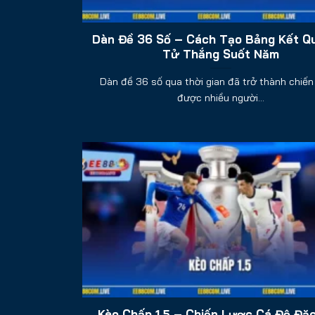
Dàn Đề 36 Số – Cách Tạo Bảng Kết Q
Tử Thắng Suốt Năm
Dàn đề 36 số qua thời gian đã trở thành chiến
được nhiều người...
Kèo Chấp 1.5 – Chiến Lược Cá Độ Đặc