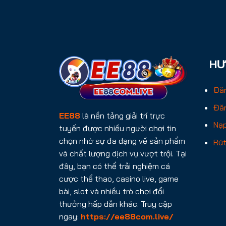
HƯ
Đă
Đă
EE88
là nền tảng giải trí trực
Nạp
tuyến được nhiều người chơi tin
chọn nhờ sự đa dạng về sản phẩm
Rút
và chất lượng dịch vụ vượt trội. Tại
đây, bạn có thể trải nghiệm cá
cược thể thao, casino live, game
bài, slot và nhiều trò chơi đổi
thưởng hấp dẫn khác. Truy cập
ngay:
https://ee88com.live/