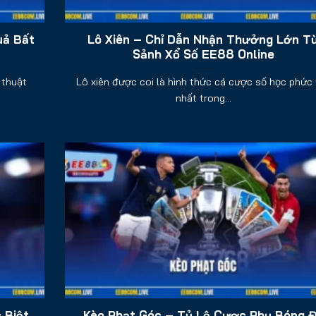
uả Bất
Lô Xiên – Chỉ Dẫn Nhận Thưởng Lớn T
Sảnh Xổ Số EE88 Online
 thuật
Lô xiên được coi là hình thức cá cược số học phức
nhất trong...
 Biệt
Kèo Phạt Góc – Tỷ Lệ Cược Phụ Bóng 