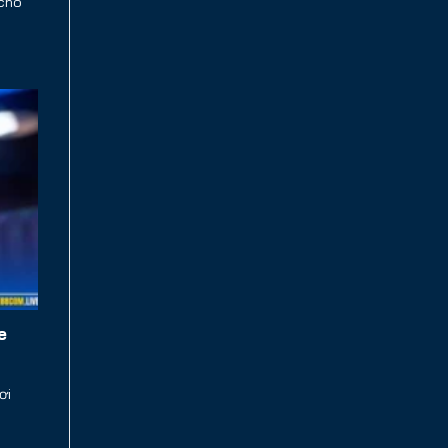
 cho
e
ơi