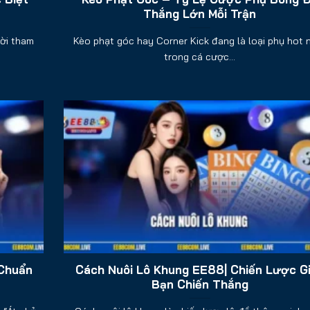
Thắng Lớn Mỗi Trận
ười tham
Kèo phạt góc hay Corner Kick đang là loại phụ hot 
trong cá cược...
Chuẩn
Cách Nuôi Lô Khung EE88| Chiến Lược G
Bạn Chiến Thắng