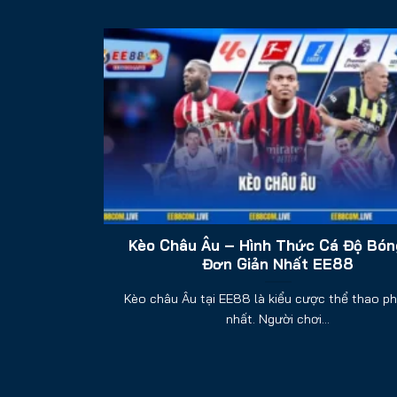
Kèo Châu Âu – Hình Thức Cá Độ Bón
Đơn Giản Nhất EE88
Kèo châu Âu tại EE88 là kiểu cược thể thao ph
nhất. Người chơi...