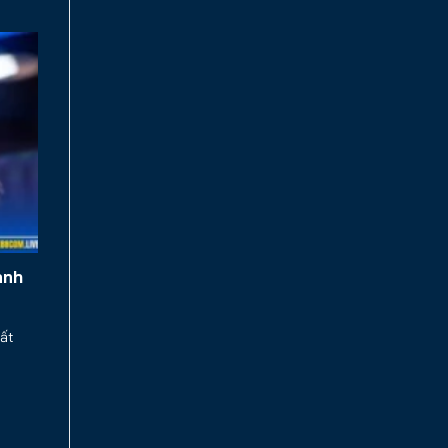
anh
hất