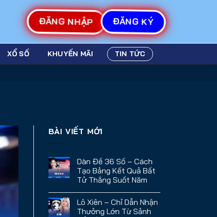
ĐĂNG NHẬP
ĐĂNG KÝ
XỔ SỐ
KHUYẾN MÃI
TIN TỨC
BÀI VIẾT MỚI
Dàn Đề 36 Số – Cách
Tạo Bảng Kết Quả Bất
Tử Thắng Suốt Năm
Lô Xiên – Chỉ Dẫn Nhận
Thưởng Lớn Từ Sảnh