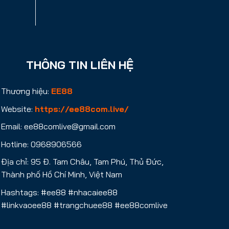
THÔNG TIN LIÊN HỆ
Thương hiệu:
EE88
Website:
https://ee88com.live/
Email:
ee88comlive@gmail.com
Hotline: 0968906566
Địa chỉ: 95 Đ. Tam Châu, Tam Phú, Thủ Đức,
Thành phố Hồ Chí Minh, Việt Nam
Hashtags: #ee88 #nhacaiee88
#linkvaoee88 #trangchuee88 #ee88comlive