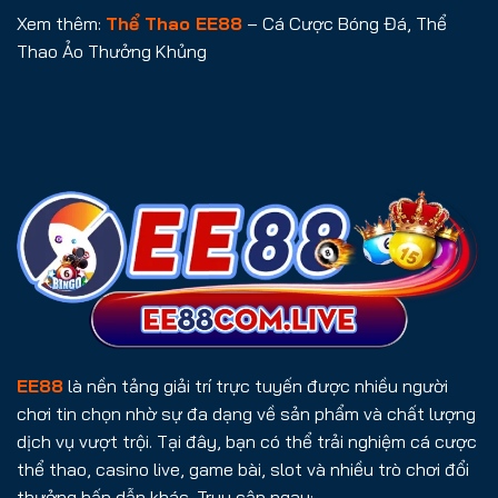
Xem thêm:
Thể Thao EE88
– Cá Cược Bóng Đá, Thể
Thao Ảo Thưởng Khủng
EE88
là nền tảng giải trí trực tuyến được nhiều người
chơi tin chọn nhờ sự đa dạng về sản phẩm và chất lượng
dịch vụ vượt trội. Tại đây, bạn có thể trải nghiệm cá cược
thể thao, casino live, game bài, slot và nhiều trò chơi đổi
thưởng hấp dẫn khác. Truy cập ngay: