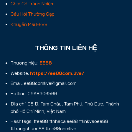
Chơi Có Trách Nhiệm
Câu Hỏi Thường Gặp
Khuyến Mãi EE88
THÔNG TIN LIÊN HỆ
Thương hiệu:
EE88
Website:
https://ee88com.live/
Email:
ee88comlive@gmail.com
Hotline: 0968906566
Địa chỉ: 95 Đ. Tam Châu, Tam Phú, Thủ Đức, Thành
phố Hồ Chí Minh, Việt Nam
Hashtags: #ee88 #nhacaiee88 #linkvaoee88
#trangchuee88 #ee88comlive