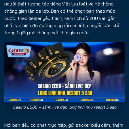
người thật tương tác tiếng Việt lưu loát và hệ thống
chống gian lận đa lớp. Bạn có thể chọn bàn theo mức
cược, theo dealer yêu thích, xem lịch sử 200 ván gần
nhất với biểu đồ đường may rủi chi tiết, chuyển bàn chỉ
trong 1 giây mà không mất thời gian chờ.
Casino EE88 – sảnh live đẹp lung linh như resort 5 sao
Mỗi bàn đều có chat trực tiếp, gửi sticker biểu cảm, thậm