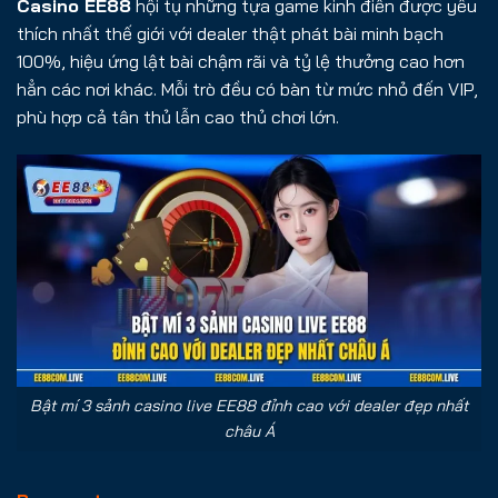
Casino EE88
hội tụ những tựa game kinh điển được yêu
thích nhất thế giới với dealer thật phát bài minh bạch
100%, hiệu ứng lật bài chậm rãi và tỷ lệ thưởng cao hơn
hẳn các nơi khác. Mỗi trò đều có bàn từ mức nhỏ đến VIP,
phù hợp cả tân thủ lẫn cao thủ chơi lớn.
Bật mí 3 sảnh casino live EE88 đỉnh cao với dealer đẹp nhất
châu Á