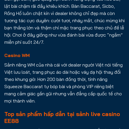
lật bài chậm rãi đầy khiêu khích. Bàn Baccarat, Sicbo,
Rồng Hổ luôn chật kín vì dealer không chỉ đẹp mà còn
tương tác cực duyên: cười tươi, nháy mắt, chúc mừng khi
bạn thắng lớn và thậm chí mặc trang phục theo chủ đề lễ
hội. Chơi ở đây giống như vừa đánh bài vừa được “ngắm”
miễn phí suốt 24/7.
Casino WM
Sảnh riêng WM của nhà cái với dealer người Việt nói tiếng
Việt lưu loát, trang phục áo dài hoặc váy dạ hội thay đổi
theo khung giờ. Hơn 200 bàn đồng thời, tính năng
Squeeze Baccarat tự bóp bài và phòng VIP riêng biệt
mang cảm giác gần gũi nhưng vẫn đẳng cấp quốc tế cho
mọi thành viên.
Top sản phẩm hấp dẫn tại sảnh live casino
EE88