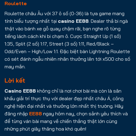
Roulette
Roulette châu Âu với 37 ô số (0-36) là tựa game mang
tính biểu tượng nhất tại
casino EE88
. Dealer thả bi ngà
thật vào bánh xe gỗ quay chậm rãi, bạn nghe rõ từng
tiếng lách cách khi bi chạm ô. Cược Straight Up (1 số)
1:35, Split (2 số) 1:17, Street (3 số) 1:11, Red/Black –
Odd/Even – High/Low 1:1. Đặc biệt bàn Lightning Roulette
có sét đánh ngẫu nhiên nhân thưởng lên tới x500 cho số
may mắn.
Lời kết
Casino EE88
không chỉ là nơi chơi bài mà còn là sân
khấu giải trí thực thụ với dealer đẹp nhất châu Á, công
nghệ hiện đại nhất và thưởng lớn nhất thị trường. Hãy
đăng nhập
EE88
ngay hôm nay, chọn sảnh yêu thích và
để từng ván bài mang về chiến thắng thật lớn cùng
những phút giây thăng hoa khó quên!