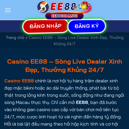
Bỏ
qua
nội
dung
ĐĂNG NHẬP
ĐĂNG KÝ
Trang chủ
»
Casino EE88 – Sòng Live Dealer Xinh Đẹp, Thưởng
Khủng 24/7
Casino EE88 – Sòng Live Dealer Xinh
Đẹp, Thưởng Khủng 24/7
Casino EE88
chính là nơi hội tụ hàng trăm dealer xinh
đẹp mặc bikini hoặc áo dài truyền thống, phát bài từ bộ
thật trong lồng kính trong suốt, sống động như đang ngồi
sòng Macau thực thụ. Chỉ cần mở
EE88
, bạn đã bước
vào không gian casino cao cấp với bàn chơi mở liên tục
24/7, mức cược linh hoạt từ vài nghìn đến hàng tỷ đồng.
Mỗi lá bài lật đều mang theo hồi hộp kịch tính và cơ hội