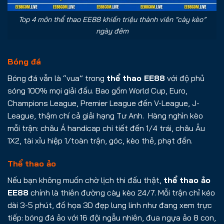
Top 4 môn thể thao EE88 khiến triệu thành viên “cày kèo”
ngày đêm
Bóng đá
Bóng đá vẫn là “vua” trong
thể thao EE88
với độ phủ
sóng 100% mọi giải đấu. Bao gồm World Cup, Euro,
Champions League, Premier League đến V-League, J-
League, thậm chí cả giải hạng Tư Anh. Hàng nghìn kèo
mỗi trận: châu Á handicap chi tiết đến 1/4 trái, châu Âu
1X2, tài xỉu hiệp 1/toàn trận, góc, kèo thẻ, phạt đền.
Thể thao ảo
Nếu bạn không muốn chờ lịch thi đấu thật,
thể thao ảo
EE88
chính là thiên đường cày kèo 24/7. Mỗi trận chỉ kéo
dài 3-5 phút, đồ họa 3D đẹp lung linh như đang xem trực
tiếp: bóng đá ảo với 16 đội ngẫu nhiên, đua ngựa ảo 8 con,