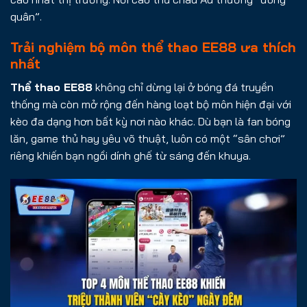
quân”.
Trải nghiệm bộ môn thể thao EE88 ưa thích
nhất
Thể thao EE88
không chỉ dừng lại ở bóng đá truyền
thống mà còn mở rộng đến hàng loạt bộ môn hiện đại với
kèo đa dạng hơn bất kỳ nơi nào khác. Dù bạn là fan bóng
lăn, game thủ hay yêu võ thuật, luôn có một “sân chơi”
riêng khiến bạn ngồi dính ghế từ sáng đến khuya.