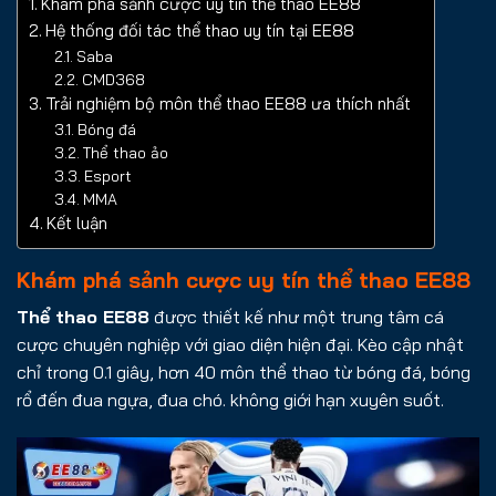
Khám phá sảnh cược uy tín thể thao EE88
Hệ thống đối tác thể thao uy tín tại EE88
Saba
CMD368
Trải nghiệm bộ môn thể thao EE88 ưa thích nhất
Bóng đá
Thể thao ảo
Esport
MMA
Kết luận
Khám phá sảnh cược uy tín thể thao EE88
Thể thao EE88
được thiết kế như một trung tâm cá
cược chuyên nghiệp với giao diện hiện đại. Kèo cập nhật
chỉ trong 0.1 giây, hơn 40 môn thể thao từ bóng đá, bóng
rổ đến đua ngựa, đua chó. không giới hạn xuyên suốt.