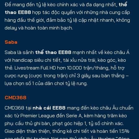
Để mang đến tỷ lệ kèo chính xác và đa dạng nhất,
thể
thao EE88
hợp tác độc quyền với những nhà cung cấp
hàng đầu thế giới, đảm bảo tỷ lệ cập nhật nhanh, không
delay và hoàn toàn minh bạch.
Saba
Saba là sảnh
thể thao EE88
mạnh nhất về kèo châu Á
với handicap siêu chi tiết, tài xỉu nửa trái, kèo góc, kèo
thẻ. Livestream Full HD hơn 10.000 trận/tháng, hỗ trợ
cược rung (cược trong trận) chỉ 3 giây sau bàn thắng –
lựa chọn số 1 của dân chơi tỷ lệ rung.
CMD368
CMD368 tại
nhà cái EE88
mang đến kèo châu Âu chuẩn
xác từ Premier League đến Serie A, kèm hàng trăm kèo
phụ: cầu thủ ghi bàn, phạt góc hiệp 1, tỷ số chính xác.
Giao diện thân thiện, thống kê chi tiết và hoàn tiền 1.5%
cao nhất thị trường. Nơi cao thủ châu Âu thường “đóng