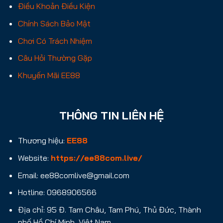
Điều Khoản Điều Kiện
Chính Sách Bảo Mật
Chơi Có Trách Nhiệm
Câu Hỏi Thường Gặp
Khuyến Mãi EE88
THÔNG TIN LIÊN HỆ
Thương hiệu:
EE88
Website:
https://ee88com.live/
Email:
ee88comlive@gmail.com
Hotline: 0968906566
Địa chỉ: 95 Đ. Tam Châu, Tam Phú, Thủ Đức, Thành
phố Hồ Chí Minh, Việt Nam