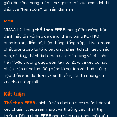
giải đấu riêng hàng tuần – nơi game thủ vừa xem idol thi
đấu vừa “kiếm cơm” từ niềm đam mê.
MMA
MMA/UFC trong
thể thao EE88
mang đến những trận
đánh nảy lửa với kèo đa dạng: thắng bằng KO/TKO,
submission, điểm số, hiệp thắng, tổng hiệp,… Livestream
chất lượng cao từ lồng bát giác, phân tích chi tiết chiều
cao, sải tay, thành tích knock-out của từng võ sĩ. Hoàn
tiền 1.5%, thưởng cược sớm lên tới 20% và kèo combo
nhiều trận cùng lúc. Đây cũng là nơi fan võ thuật tổng
hợp thỏa sức dự đoán và ăn thưởng lớn từ những cú
knock-out đẹp mắt.
Kết luận
Thể thao EE88
chính là sân chơi cá cược hoàn hảo với
kèo chuẩn, livestream mượt và thưởng cao nhất thị
trường. Đăng nhập
EE88
ngay hôm nay, chọn môn yêu