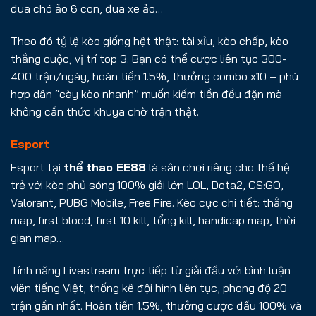
đua chó ảo 6 con, đua xe ảo…
Theo đó tỷ lệ kèo giống hệt thật: tài xỉu, kèo chấp, kèo
thắng cuộc, vị trí top 3. Bạn có thể cược liên tục 300-
400 trận/ngày, hoàn tiền 1.5%, thưởng combo x10 – phù
hợp dân “cày kèo nhanh” muốn kiếm tiền đều đặn mà
không cần thức khuya chờ trận thật.
Esport
Esport tại
thể thao EE88
là sân chơi riêng cho thế hệ
trẻ với kèo phủ sóng 100% giải lớn LOL, Dota2, CS:GO,
Valorant, PUBG Mobile, Free Fire. Kèo cực chi tiết: thắng
map, first blood, first 10 kill, tổng kill, handicap map, thời
gian map…
Tính năng Livestream trực tiếp từ giải đấu với bình luận
viên tiếng Việt, thống kê đội hình liên tục, phong độ 20
trận gần nhất. Hoàn tiền 1.5%, thưởng cược đầu 100% và